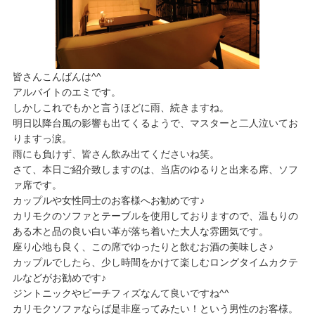
皆さんこんばんは^^
​アルバイトのエミです。
しかしこれでもかと言うほどに雨、続きますね。
​明日以降台風の影響も出てくるようで、マスターと二人泣いてお
りますっ涙。
​雨にも負けず、皆さん飲み出てくださいね笑。
​さて、本日ご紹介致しますのは、当店のゆるりと出来る席、ソフ
ァ席です。
​カップルや女性同士のお客様へお勧めです♪
​カリモクのソファとテーブルを使用しておりますので、温もりの
ある木と品の良い白い革が落ち着いた大人な雰囲気です。
​座り心地も良く、この席でゆったりと飲むお酒の美味しさ♪
​カップルでしたら、少し時間をかけて楽しむロングタイムカクテ
ルなどがお勧めです♪
​ジントニックやピーチフィズなんて良いですね^^
​カリモクソファならば是非座ってみたい！という男性のお客様。