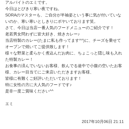
​アルバイトのエミです。
今日はとびきり寒い夜ですね。
​SORAのマスターも、ご自分が半袖姿という事に気が付いていな
いのか、寒い寒いとしきりにボヤいております笑。
​さて、今日は当店一番人気のフードメニューのご紹介です！
​老若男女問わずに皆大好き、焼きカレー♪
​当店特製のカレー(たまに私も作ってます^^)に、チーズを乗せて
オーブンで焼いてご提供致します！
​様々な野菜と柔らかく煮込んだお肉に、ちょこっと隠し味も入れ
た特製カレー！
​お食事の済んでいないお客様、飲んでる途中で小腹の空いたお客
様、カレー目当てにご来店いただきますお客様、
​皆様に有難くご好評いただいております！
特に女性の方に大人気のフードです♪
是非一度ご賞味ください^^
​エミ
2017年10月06日 21:11