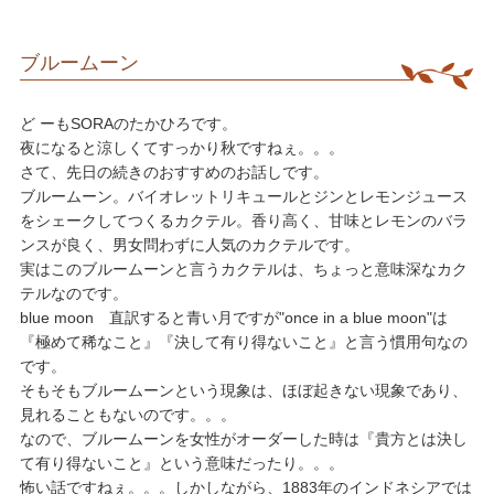
ブルームーン
ど ーもSORAのたかひろです。
​夜になると涼しくてすっかり秋ですねぇ。。。
​さて、先日の続きのおすすめのお話しです。
​ブルームーン。バイオレットリキュールとジンとレモンジュース
をシェークしてつくるカクテル。香り高く、甘味とレモンのバラ
ンスが良く、男女問わずに人気のカクテルです。
​実はこのブルームーンと言うカクテルは、ちょっと意味深なカク
テルなのです。
​blue moon 直訳すると青い月ですが"once in a blue moon"は
『極めて稀なこと』『決して有り得ないこと』と言う慣用句なの
です。
​そもそもブルームーンという現象は、ほぼ起きない現象であり、
見れることもないのです。。。
​なので、ブルームーンを女性がオーダーした時は『貴方とは決し
て有り得ないこと』という意味だったり。。。
​怖い話ですねぇ。。。しかしながら、1883年のインドネシアでは