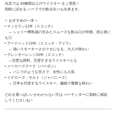
当店では 40種類以上のウイスキー をご用意！
気軽に試せる ハーフでの飲み比べも出来ます。
✨ おすすめの一本 ✨
• マッカラン12年（スコッチ）
→ シェリー樽熟成の甘みとスムーズな飲み口が特徴。初心者に
も◎
• アードベック10年（スコッチ・アイラ）
→ 強いスモーキーさがクセになる、大人の味わい
• グレンモーレンジ10年（スコッチ）
→完璧な調和、完璧すぎるウイスキーとも
• メーカーズマーク（バーボン）
→ バニラのような甘さで、女性にも人気
• イチローズ・モルト（ジャパニーズ）
→ 日本を代表するウイスキー。繊細で優雅な味わい
どれを選べばいいかわからない方は バーテンダーに気軽に相談
してくださいね！