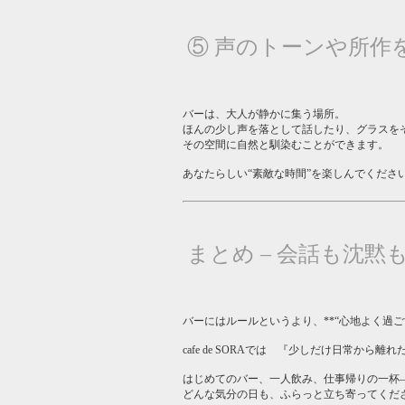
⑤ 声のトーンや所作
バーは、大人が静かに集う場所。
ほんの少し声を落として話したり、グラスを
その空間に自然と馴染むことができます。
あなたらしい“素敵な時間”を楽しんでくださ
まとめ – 会話も沈
バーにはルールというより、**“心地よく過ご
cafe de SORAでは 『少しだけ日常か
はじめてのバー、一人飲み、仕事帰りの一杯
どんな気分の日も、ふらっと立ち寄ってくだ