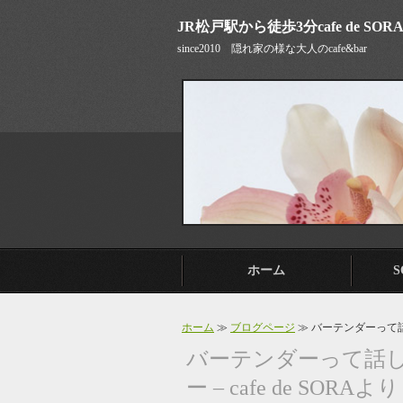
JR松戸駅から徒歩3分cafe de SOR
since2010 隠れ家の様な大人のcafe&bar
ホーム
ホーム
≫
ブログページ
≫ バーテンダーって話
バーテンダーって話
ー – cafe de SORAより