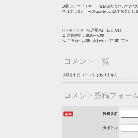
次回は、**「スマートな飲み方と酔いすぎな
それではまた、夜のcafe de SORAでお会い
cafe de SORA（松戸駅東口 徒歩3分）
⏰ 営業時間：19:00～0:00
📞 ご予約・お問い合わせ：047-301-7793
コメント一覧
投稿されたコメントはありません
コメント投稿フォー
投稿者名
タイトル