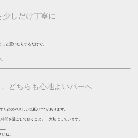
を少しだけ丁寧に
そっと置いたりするだけで、
い。
黙も、どちらも心地よいバーへ
すためのやさしい気配り”**があります。
ら離れた時間を過ごして頂くこと』 大切にしています。
――
さいね。