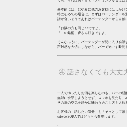
でも、それはあくまで「タイミングが合えば
基本的には、むやみに他のお客様に話しかけ
特に初めての場合は、まずはバーテンダーを
話が合いそうであればバーテンダーから自然
「お隣の方も同じ○○ですよ」
「この銘柄、皆さん好きですよ」
そんなふうに、バーテンダーが間に入り会話
距離感を大切にしながら、バーで過ごす時間
④ 話さなくても大丈
一人でゆったりお酒を楽しむのも、バーの醍
無理に会話しようとせず、スマホを見たり、
その場の空気を静かに味わう過ごし方も大歓
お客様の「話したい気分」も「そっとしてほ
cafe de SORAではどちらも尊重します。